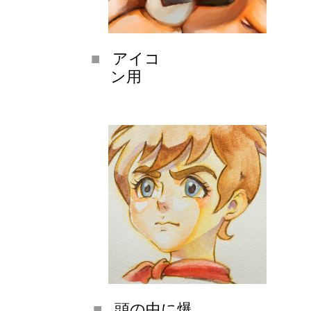
アイコ
ン用
頭の中に爆