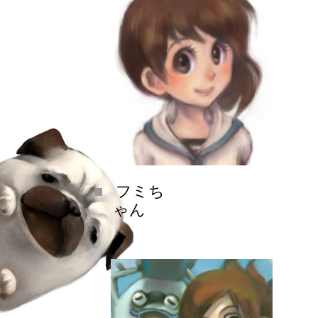
フミち
ゃん