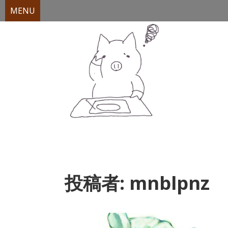
MENU
Skip
to
content
投稿者:
mnblpnz