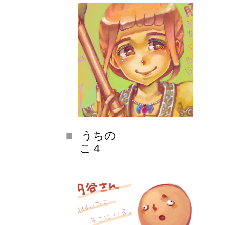
うちの
こ４