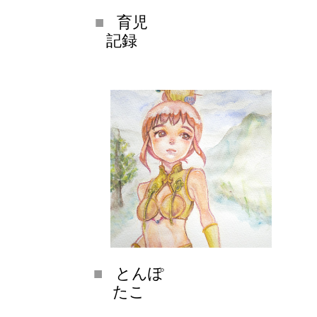
育児
記録
とんぽ
たこ