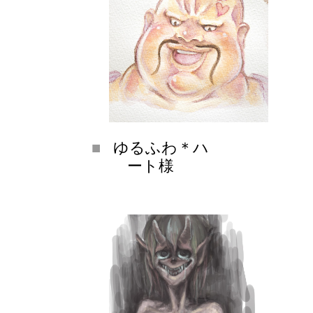
ゆるふわ＊ハ
ート様