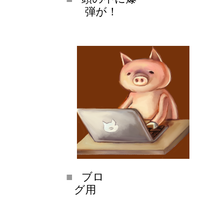
弾が！
ブロ
グ用