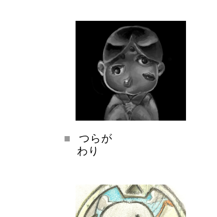
つらが
わり