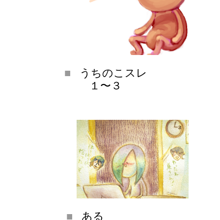
うちのこスレ
１〜３
ある