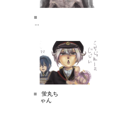
...
蛍丸ち
ゃん