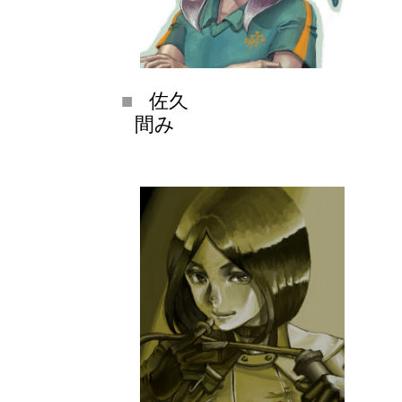
佐久
間み