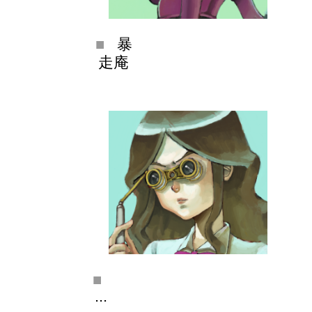
暴
走庵
...